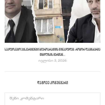
საადვოკატო ექსპერიმენტი ბიუროკრატიის წინააღმდეგ: როგორ დაამსხვრია
თბილისის მერთან...
ივლისი 3, 2026
ᲓᲐᲢᲝᲕᲔ ᲙᲝᲛᲔᲜᲢᲐᲠᲘ