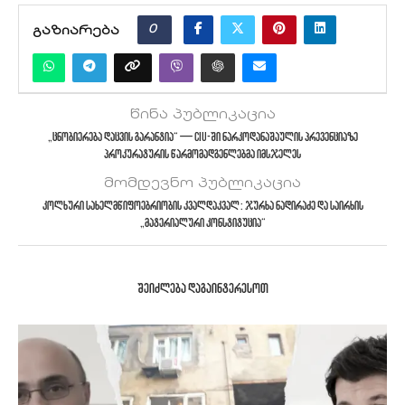
0
ᲒᲐᲖᲘᲐᲠᲔᲑᲐ
წინა პუბლიკაცია
„ცნობიერება დაცვის გარანტია“ — CIU-ში ნარკოდანაშაულის პრევენციაზე
პროკურატურის წარმომადგენლებმა იმსჯელეს
მომდევნო პუბლიკაცია
კოლხური სახელმწიფოებრიობის კვალდაკვალ: ჯურხა ნადირაძე და საირხის
„მატერიალური კონსტიტუცია“
ᲨᲔᲘᲫᲚᲔᲑᲐ ᲓᲐᲒᲐᲘᲜᲢᲔᲠᲔᲡᲝᲗ