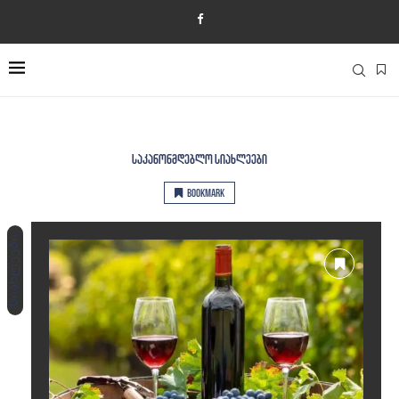
ᲡᲐᲙᲐᲜᲝᲜᲛᲓᲔᲑᲚᲝ ᲡᲘᲐᲮᲚᲔᲔᲑᲘ
Bookmark
სიახლეები