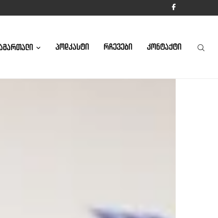
ᲞᲝᲓᲙᲐᲡᲢᲘ
ᲠᲩᲔᲕᲔᲑᲘ
ᲙᲝᲜᲢᲐᲥᲢᲘ
ᲐᲛᲐᲠᲗᲐᲚᲘ