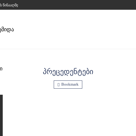
Ს ᲬᲘᲜᲐᲐᲦᲛᲓᲔᲒ: ᲠᲝᲒᲝᲠ ᲓᲐᲐᲛᲡᲮᲕᲠᲘᲐ ᲗᲑᲘᲚᲘᲡᲘᲡ ᲛᲔᲠᲗᲐᲜ...
ᲔᲛᲘᲓᲐ
Ი
ᲞᲠᲔᲪᲔᲓᲔᲜᲢᲔᲑᲘ
Bookmark