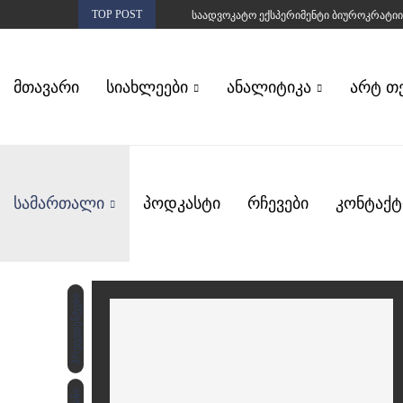
TOP POST
ᲡᲐᲐᲓᲕᲝᲙᲐᲢᲝ ᲔᲥᲡᲞᲔᲠᲘᲛᲔᲜᲢᲘ ᲑᲘᲣᲠᲝᲙᲠᲐᲢᲘᲘ
ᲛᲗᲐᲕᲐᲠᲘ
ᲡᲘᲐᲮᲚᲔᲔᲑᲘ
ᲐᲜᲐᲚᲘᲢᲘᲙᲐ
ᲐᲠᲢ Თ
ᲡᲐᲛᲐᲠᲗᲐᲚᲘ
ᲞᲝᲓᲙᲐᲡᲢᲘ
ᲠᲩᲔᲕᲔᲑᲘ
ᲙᲝᲜᲢᲐᲥᲢ
პრეცედენტები