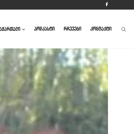
ᲞᲝᲓᲙᲐᲡᲢᲘ
ᲠᲩᲔᲕᲔᲑᲘ
ᲙᲝᲜᲢᲐᲥᲢᲘ
ᲐᲛᲐᲠᲗᲐᲚᲘ