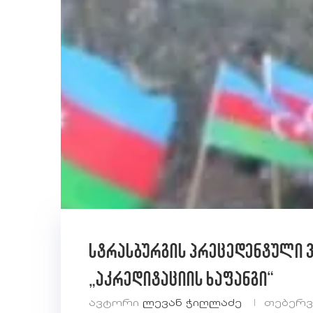
სტრასბურგის პრეცედენტული 
„აკრედიტაციის ხაფანგი“
ავტორი
Ლევან Ჭიღლაძე
თებერვა