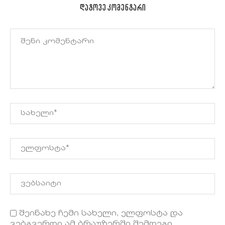
ᲓᲐᲢᲝᲕᲔ ᲙᲝᲛᲔᲜᲢᲐᲠᲘ
შეინახე ჩემი სახელი, ელფოსტა და
ვებგვერდი ამ ბრაუზერში შემდეგი