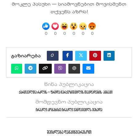
მოკლე პასუხი — სიამოვნებით მოვისმენთ
თქვენს აზრს!
0
0
0
0
0
0
0
ᲒᲐᲖᲘᲐᲠᲔᲑᲐ
წინა პუბლიკაცია
ქართველთა რძლის – ფრიდა ჩერქეზიშვილის თავდადების ამბავი
მომდევნო პუბლიკაცია
ირაკლი კობახიძე ირაკლი ყანდაშვილს შეხვდა
ᲨᲔᲘᲫᲚᲔᲑᲐ ᲓᲐᲒᲐᲘᲜᲢᲔᲠᲔᲡᲝᲗ