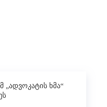
 „ადვოკატის ხმა“
ეს