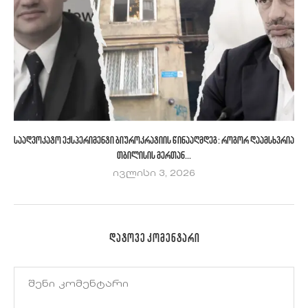
საადვოკატო ექსპერიმენტი ბიუროკრატიის წინააღმდეგ: როგორ დაამსხვრია
თბილისის მერთან...
ივლისი 3, 2026
ᲓᲐᲢᲝᲕᲔ ᲙᲝᲛᲔᲜᲢᲐᲠᲘ