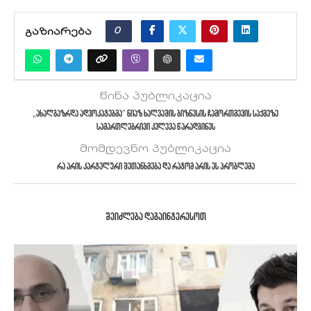
0
ᲒᲐᲖᲘᲐᲠᲔᲑᲐ
წინა პუბლიკაცია
„ახალგაზრდა ადვოკატებმა“ ნიაზ ხალვაშის ბიზნესის ჩამორთმევის საქმეზე
სამართლებრივი კვლევა წარადგინეს
მომდევნო პუბლიკაცია
რა არის კარტელური შეთანხმება და რატომ არის ეს პრობლემა
ᲨᲔᲘᲫᲚᲔᲑᲐ ᲓᲐᲒᲐᲘᲜᲢᲔᲠᲔᲡᲝᲗ