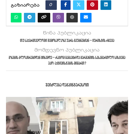
0
ᲒᲐᲖᲘᲐᲠᲔᲑᲐ
წინა პუბლიკაცია
თუ საქართველოში შემოსვლაზე უარს გეუბნებიან – იურისტის რჩევა
მომდევნო პუბლიკაცია
გზების ბლოკირებიდან ციხემდე – რატომ გამკაცრდა გერმანიის სასამართლო სისტემა
ეკო-აქტივისტების მიმართ?
ᲨᲔᲘᲫᲚᲔᲑᲐ ᲓᲐᲒᲐᲘᲜᲢᲔᲠᲔᲡᲝᲗ