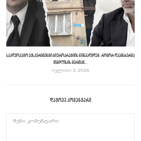
საადვოკატო ექსპერიმენტი ბიუროკრატიის წინააღმდეგ: როგორ დაამსხვრია
თბილისის მერთან...
ივლისი 3, 2026
ᲓᲐᲢᲝᲕᲔ ᲙᲝᲛᲔᲜᲢᲐᲠᲘ