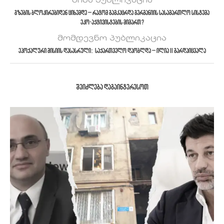
წინა პუბლიკაცია
გზების ბლოკირებიდან ციხემდე – რატომ გამკაცრდა გერმანიის სასამართლო სისტემა
ეკო-აქტივისტების მიმართ?
მომდევნო პუბლიკაცია
ეპოქალური მისიის დასასრული: საქართველო დაობლდა – ილია II გარდაიცვალა
ᲨᲔᲘᲫᲚᲔᲑᲐ ᲓᲐᲒᲐᲘᲜᲢᲔᲠᲔᲡᲝᲗ