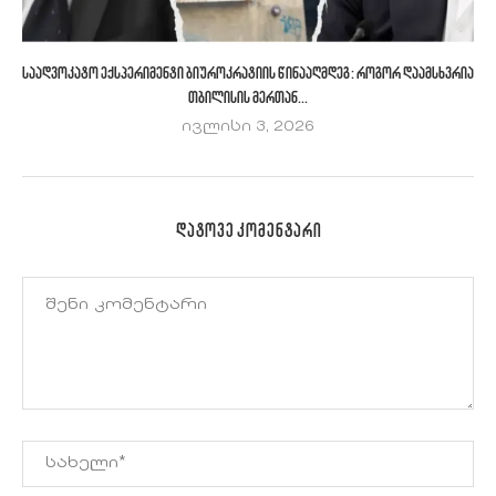
საადვოკატო ექსპერიმენტი ბიუროკრატიის წინააღმდეგ: როგორ დაამსხვრია
თბილისის მერთან...
ივლისი 3, 2026
ᲓᲐᲢᲝᲕᲔ ᲙᲝᲛᲔᲜᲢᲐᲠᲘ